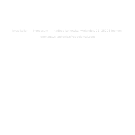
kritzelkeller —- impressum —- nadège jankowicz, wielandstr. 21, 28203 bremen,
germany,,n.jankowicz@googlemail.com